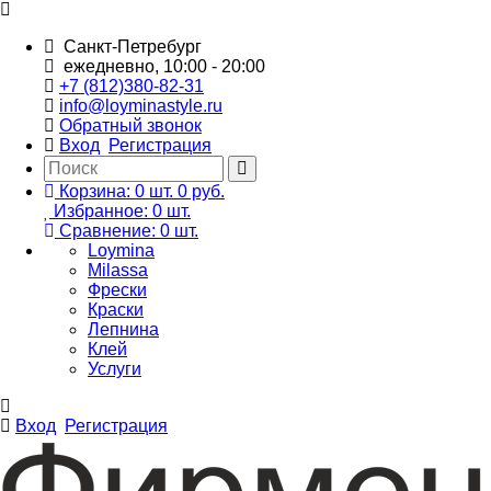
Санкт-Петребург
ежедневно, 10:00 - 20:00
+7 (812)380-82-31
info@loyminastyle.ru
Обратный звонок
Вход
Регистрация
Корзина:
0
шт.
0 руб.
Избранное:
0
шт.
Сравнение:
0
шт.
Loymina
Milassa
Фрески
Краски
Лепнина
Клей
Услуги
Вход
Регистрация