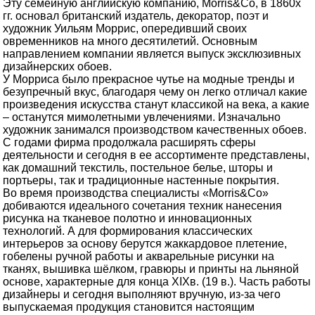
Эту семейную английскую компанию, Morris&Co, в 1860х
гг. основал британский издатель, декоратор, поэт и
художник Уильям Моррис, опередивший своих
овременников на много десятилетий. Основным
направлением компании является выпуск эксклюзивных
дизайнерских обоев.
У Морриса было прекрасное чутье на модные тренды и
безупречный вкус, благодаря чему он легко отличал какие
произведения искусства станут классикой на века, а какие
– останутся мимолетными увлечениями. Изначально
художник занимался производством качественных обоев.
С годами фирма продолжала расширять сферы
деятельности и сегодня в ее ассортименте представлены,
как домашний текстиль, постельное белье, шторы и
портьеры, так и традиционные настенные покрытия.
Во время производства специалисты «Morris&Co»
добиваются идеального сочетания техник нанесения
рисунка на тканевое полотно и инновационных
технологий. А для формирования классических
интерьеров за основу берутся жаккардовое плетение,
гобелены ручной работы и акварельные рисунки на
тканях, вышивка шёлком, гравюры и принты на льняной
основе, характерные для конца XIXв. (19 в.). Часть работы
дизайнеры и сегодня выполняют вручную, из-за чего
выпускаемая продукция становится настоящим