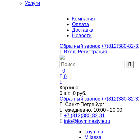
Услуги
Компания
Оплата
Доставка
Новости
Обратный звонок
+7(812)380-82-3
Вход
Регистрация
0
0
Корзина:
0
шт.
0 руб.
Обратный звонок
+7(812)380-82-3
Санкт-Петребург
ежедневно, 10:00 - 20:00
+7 (812)380-82-31
info@loyminastyle.ru
Loymina
Milassa