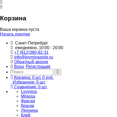
Корзина
Ваша корзина пуста
Начать покупки
Санкт-Петребург
ежедневно, 10:00 - 20:00
+7 (812)380-82-31
info@loyminastyle.ru
Обратный звонок
Вход
Регистрация
Корзина:
0
шт.
0 руб.
Избранное:
0
шт.
Сравнение:
0
шт.
Loymina
Milassa
Фрески
Краски
Лепнина
Клей