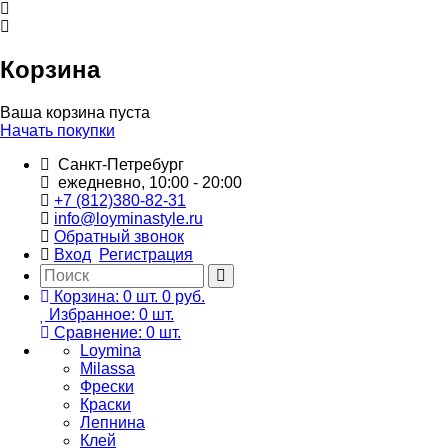
Корзина
Ваша корзина пуста
Начать покупки
Санкт-Петребург
ежедневно, 10:00 - 20:00
+7 (812)380-82-31
info@loyminastyle.ru
Обратный звонок
Вход
Регистрация
Корзина:
0
шт.
0 руб.
Избранное:
0
шт.
Сравнение:
0
шт.
Loymina
Milassa
Фрески
Краски
Лепнина
Клей