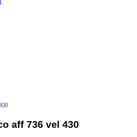
1
 430
o aff 736 vel 430