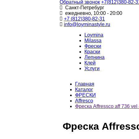
Обратный звонок
+7(812)380-82-3
Санкт-Петребург
ежедневно, 10:00 - 20:00
+7 (812)380-82-31
info@loyminastyle.ru
Loymina
Milassa
Фрески
Краски
Лепнина
Клей
Услуги
Главная
Каталог
ФРЕСКИ
Affresco
Фреска Affressco aff 736 vel
Фреска Affressc