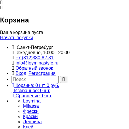
Корзина
Ваша корзина пуста
Начать покупки
Санкт-Петребург
ежедневно, 10:00 - 20:00
+7 (812)380-82-31
info@loyminastyle.ru
Обратный звонок
Вход
Регистрация
Корзина:
0
шт.
0 руб.
Избранное:
0
шт.
Сравнение:
0
шт.
Loymina
Milassa
Фрески
Краски
Лепнина
Клей