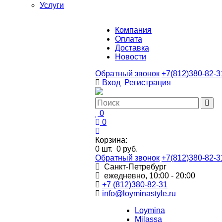
Услуги
Компания
Оплата
Доставка
Новости
Обратный звонок
+7(812)380-82-3
Вход
Регистрация
0
0
Корзина:
0
шт.
0 руб.
Обратный звонок
+7(812)380-82-3
Санкт-Петребург
ежедневно, 10:00 - 20:00
+7 (812)380-82-31
info@loyminastyle.ru
Loymina
Milassa