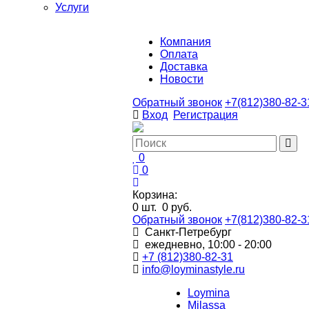
Услуги
Компания
Оплата
Доставка
Новости
Обратный звонок
+7(812)380-82-3
Вход
Регистрация
0
0
Корзина:
0
шт.
0 руб.
Обратный звонок
+7(812)380-82-3
Санкт-Петребург
ежедневно, 10:00 - 20:00
+7 (812)380-82-31
info@loyminastyle.ru
Loymina
Milassa