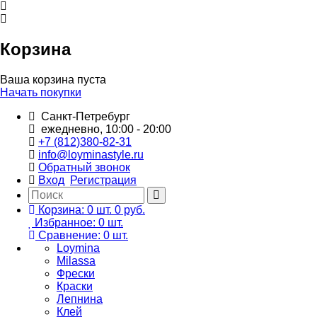
Корзина
Ваша корзина пуста
Начать покупки
Санкт-Петребург
ежедневно, 10:00 - 20:00
+7 (812)380-82-31
info@loyminastyle.ru
Обратный звонок
Вход
Регистрация
Корзина:
0
шт.
0 руб.
Избранное:
0
шт.
Сравнение:
0
шт.
Loymina
Milassa
Фрески
Краски
Лепнина
Клей