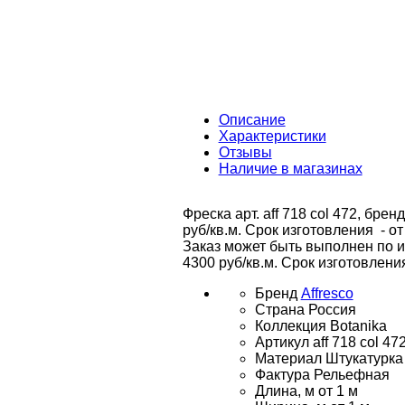
Описание
Характеристики
Отзывы
Наличие в магазинах
Фреска арт. aff 718 col 472, бре
руб/кв.м. Срок изготовления - от
Заказ может быть выполнен по 
4300 руб/кв.м. Срок изготовлени
Бренд
Affresco
Страна
Россия
Коллекция
Botanika
Артикул
aff 718 col 47
Материал
Штукатурка
Фактура
Рельефная
Длина, м
от 1 м