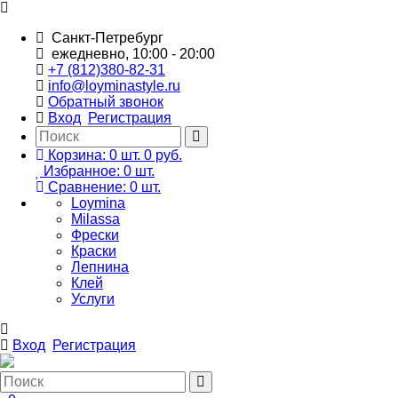
Санкт-Петребург
ежедневно, 10:00 - 20:00
+7 (812)380-82-31
info@loyminastyle.ru
Обратный звонок
Вход
Регистрация
Корзина:
0
шт.
0 руб.
Избранное:
0
шт.
Сравнение:
0
шт.
Loymina
Milassa
Фрески
Краски
Лепнина
Клей
Услуги
Вход
Регистрация