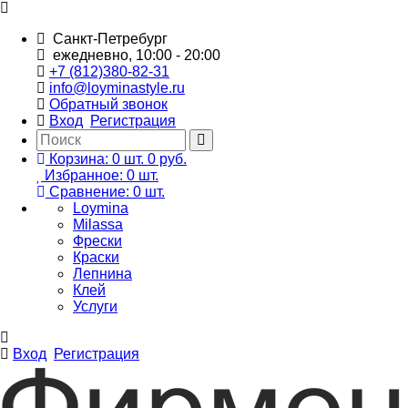
Санкт-Петребург
ежедневно, 10:00 - 20:00
+7 (812)380-82-31
info@loyminastyle.ru
Обратный звонок
Вход
Регистрация
Корзина:
0
шт.
0 руб.
Избранное:
0
шт.
Сравнение:
0
шт.
Loymina
Milassa
Фрески
Краски
Лепнина
Клей
Услуги
Вход
Регистрация