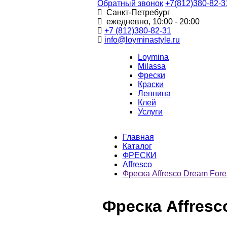
Обратный звонок
+7(812)380-82-3
Санкт-Петребург
ежедневно, 10:00 - 20:00
+7 (812)380-82-31
info@loyminastyle.ru
Loymina
Milassa
Фрески
Краски
Лепнина
Клей
Услуги
Главная
Каталог
ФРЕСКИ
Affresco
Фреска Affresco Dream For
Фреска Affresc