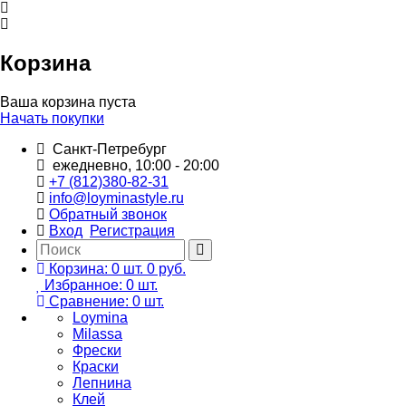
Корзина
Ваша корзина пуста
Начать покупки
Санкт-Петребург
ежедневно, 10:00 - 20:00
+7 (812)380-82-31
info@loyminastyle.ru
Обратный звонок
Вход
Регистрация
Корзина:
0
шт.
0 руб.
Избранное:
0
шт.
Сравнение:
0
шт.
Loymina
Milassa
Фрески
Краски
Лепнина
Клей