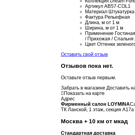
Коллекция
Dream Fore
Артикул
AB57-COL1
Материал
Штукатурка
Фактура
Рельефная
Длина, м
от 1 м
Ширина, м
от 1 м
Применение
Гостиная 
/ Прихожая / Спальня 
Цвет
Оттенки зеленого
Оставить свой отзыв
Отзывов пока нет.
Оставьте отзыв первым.
Забрать в магазине
Доставить н
Показать на карте
Адрес
Фирменный салон LOYMINA
Са
ТК Ланской, 1 этаж, секция А17а
Москва + 10 км от мкад
Стандартная доставка