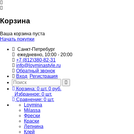
Корзина
Ваша корзина пуста
Начать покупки
Санкт-Петребург
ежедневно, 10:00 - 20:00
+7 (812)380-82-31
info@loyminastyle.ru
Обратный звонок
Вход
Регистрация
Корзина:
0
шт.
0 руб.
Избранное:
0
шт.
Сравнение:
0
шт.
Loymina
Milassa
Фрески
Краски
Лепнина
Клей