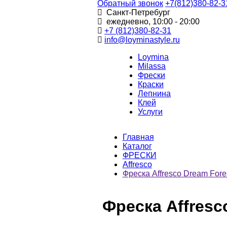
Обратный звонок
+7(812)380-82-3
Санкт-Петребург
ежедневно, 10:00 - 20:00
+7 (812)380-82-31
info@loyminastyle.ru
Loymina
Milassa
Фрески
Краски
Лепнина
Клей
Услуги
Главная
Каталог
ФРЕСКИ
Affresco
Фреска Affresco Dream For
Фреска Affresc