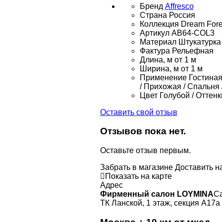
Бренд
Affresco
Страна
Россия
Коллекция
Dream Fore
Артикул
AB64-COL3
Материал
Штукатурка
Фактура
Рельефная
Длина, м
от 1 м
Ширина, м
от 1 м
Применение
Гостиная 
/ Прихожая / Спальня 
Цвет
Голубой / Оттенк
Оставить свой отзыв
Отзывов пока нет.
Оставьте отзыв первым.
Забрать в магазине
Доставить н
Показать на карте
Адрес
Фирменный салон LOYMINA
Са
ТК Ланской, 1 этаж, секция А17а