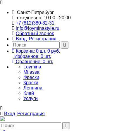
Санкт-Петребург
ежедневно, 10:00 - 20:00
+7 (812)380-82-31
info@loyminastyle.ru
Обратный звонок
Вход
Регистрация
Корзина:
0
шт.
0 руб.
Избранное:
0
шт.
Сравнение:
0
шт.
Loymina
Milassa
Фрески
Краски
Лепнина
Клей
Услуги
Вход
Регистрация