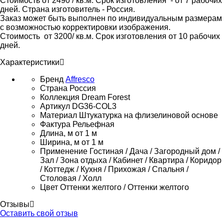
Стоимость от 2490 / кв.м. Срок изготовления - от 7 рабочих
дней. Страна изготовитель - Россия.
Заказ может быть выполнен по индивидуальным размерам
с возможностью корректировки изображения.
Стоимость от 3200/ кв.м. Срок изготовления от 10 рабочих
дней.
Характеристики
Бренд
Affresco
Страна
Россия
Коллекция
Dream Forest
Артикул
DG36-COL3
Материал
Штукатурка на флизелиновой основе
Фактура
Рельефная
Длина, м
от 1 м
Ширина, м
от 1 м
Применение
Гостиная / Дача / Загородный дом /
Зал / Зона отдыха / Кабинет / Квартира / Коридор
/ Коттедж / Кухня / Прихожая / Спальня /
Столовая / Холл
Цвет
Оттенки желтого / Оттенки желтого
Отзывы
Оставить свой отзыв