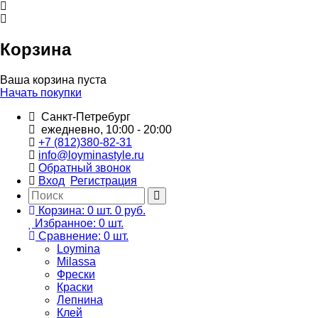
Корзина
Ваша корзина пуста
Начать покупки
Санкт-Петребург
ежедневно, 10:00 - 20:00
+7 (812)380-82-31
info@loyminastyle.ru
Обратный звонок
Вход
Регистрация
Корзина:
0
шт.
0 руб.
Избранное:
0
шт.
Сравнение:
0
шт.
Loymina
Milassa
Фрески
Краски
Лепнина
Клей