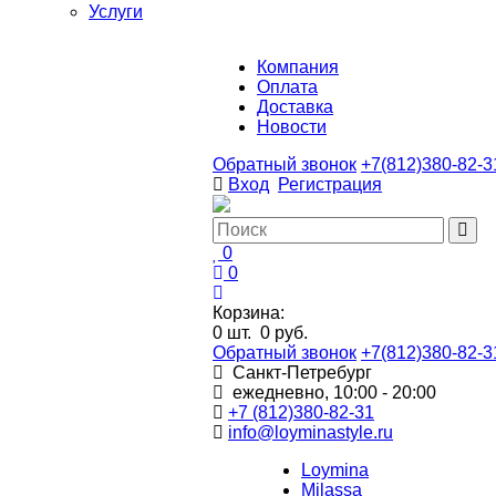
Услуги
Компания
Оплата
Доставка
Новости
Обратный звонок
+7(812)380-82-3
Вход
Регистрация
0
0
Корзина:
0
шт.
0 руб.
Обратный звонок
+7(812)380-82-3
Санкт-Петребург
ежедневно, 10:00 - 20:00
+7 (812)380-82-31
info@loyminastyle.ru
Loymina
Milassa