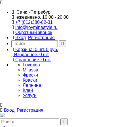
Санкт-Петребург
ежедневно, 10:00 - 20:00
+7 (812)380-82-31
info@loyminastyle.ru
Обратный звонок
Вход
Регистрация
Корзина:
0
шт.
0 руб.
Избранное:
0
шт.
Сравнение:
0
шт.
Loymina
Milassa
Фрески
Краски
Лепнина
Клей
Услуги
Вход
Регистрация