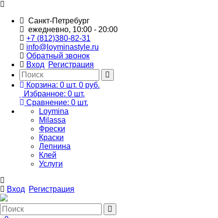
Санкт-Петребург
ежедневно, 10:00 - 20:00
+7 (812)380-82-31
info@loyminastyle.ru
Обратный звонок
Вход
Регистрация
Корзина:
0
шт.
0 руб.
Избранное:
0
шт.
Сравнение:
0
шт.
Loymina
Milassa
Фрески
Краски
Лепнина
Клей
Услуги
Вход
Регистрация