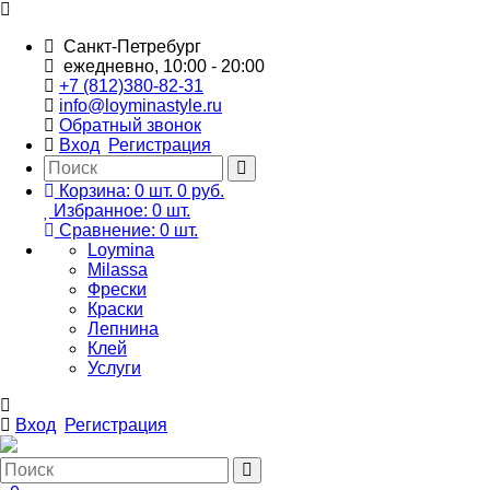
Санкт-Петребург
ежедневно, 10:00 - 20:00
+7 (812)380-82-31
info@loyminastyle.ru
Обратный звонок
Вход
Регистрация
Корзина:
0
шт.
0 руб.
Избранное:
0
шт.
Сравнение:
0
шт.
Loymina
Milassa
Фрески
Краски
Лепнина
Клей
Услуги
Вход
Регистрация