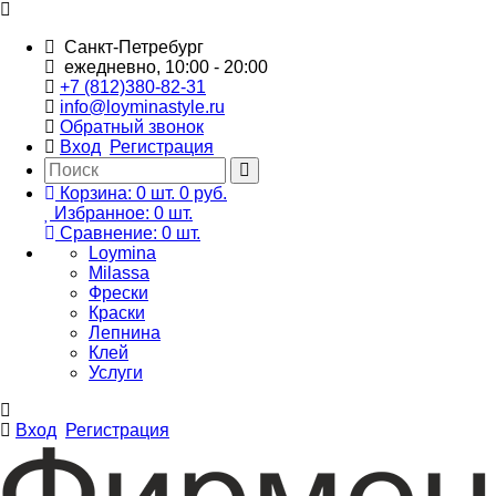
Санкт-Петребург
ежедневно, 10:00 - 20:00
+7 (812)380-82-31
info@loyminastyle.ru
Обратный звонок
Вход
Регистрация
Корзина:
0
шт.
0 руб.
Избранное:
0
шт.
Сравнение:
0
шт.
Loymina
Milassa
Фрески
Краски
Лепнина
Клей
Услуги
Вход
Регистрация