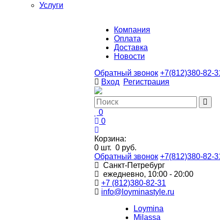
Услуги
Компания
Оплата
Доставка
Новости
Обратный звонок
+7(812)380-82-3
Вход
Регистрация
0
0
Корзина:
0
шт.
0 руб.
Обратный звонок
+7(812)380-82-3
Санкт-Петребург
ежедневно, 10:00 - 20:00
+7 (812)380-82-31
info@loyminastyle.ru
Loymina
Milassa