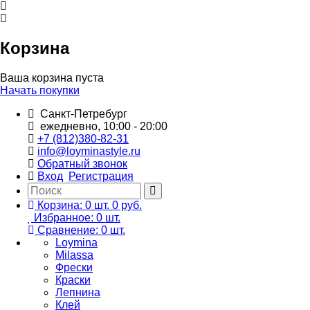
Корзина
Ваша корзина пуста
Начать покупки
Санкт-Петребург
ежедневно, 10:00 - 20:00
+7 (812)380-82-31
info@loyminastyle.ru
Обратный звонок
Вход
Регистрация
Корзина:
0
шт.
0 руб.
Избранное:
0
шт.
Сравнение:
0
шт.
Loymina
Milassa
Фрески
Краски
Лепнина
Клей