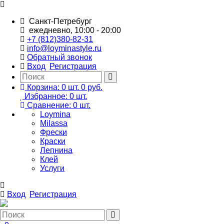
Санкт-Петребург
ежедневно, 10:00 - 20:00
+7 (812)380-82-31
info@loyminastyle.ru
Обратный звонок
Вход
Регистрация
Корзина:
0
шт.
0 руб.
Избранное:
0
шт.
Сравнение:
0
шт.
Loymina
Milassa
Фрески
Краски
Лепнина
Клей
Услуги
Вход
Регистрация