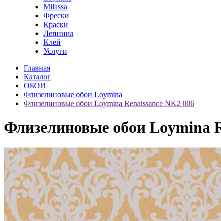
Milassa
Фрески
Краски
Лепнина
Клей
Услуги
Главная
Каталог
ОБОИ
Флизелиновые обои Loymina
Флизелиновые обои Loymina Renaissance NK2 006
Флизелиновые обои Loymina R