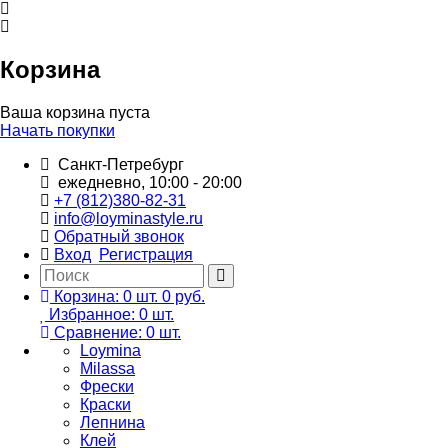
Корзина
Ваша корзина пуста
Начать покупки
Санкт-Петребург
ежедневно, 10:00 - 20:00
+7 (812)380-82-31
info@loyminastyle.ru
Обратный звонок
Вход
Регистрация
Корзина:
0
шт.
0 руб.
Избранное:
0
шт.
Сравнение:
0
шт.
Loymina
Milassa
Фрески
Краски
Лепнина
Клей