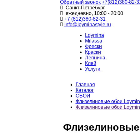
Обратный звонок
+7(812)380-82-3
Санкт-Петребург
ежедневно, 10:00 - 20:00
+7 (812)380-82-31
info@loyminastyle.ru
Loymina
Milassa
Фрески
Краски
Лепнина
Клей
Услуги
Главная
Каталог
ОБОИ
Флизелиновые обои Loymin
Флизелиновые обои Loymina
Флизелиновые 