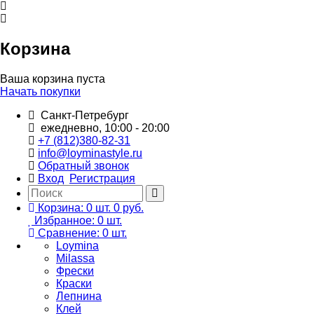
Корзина
Ваша корзина пуста
Начать покупки
Санкт-Петребург
ежедневно, 10:00 - 20:00
+7 (812)380-82-31
info@loyminastyle.ru
Обратный звонок
Вход
Регистрация
Корзина:
0
шт.
0 руб.
Избранное:
0
шт.
Сравнение:
0
шт.
Loymina
Milassa
Фрески
Краски
Лепнина
Клей