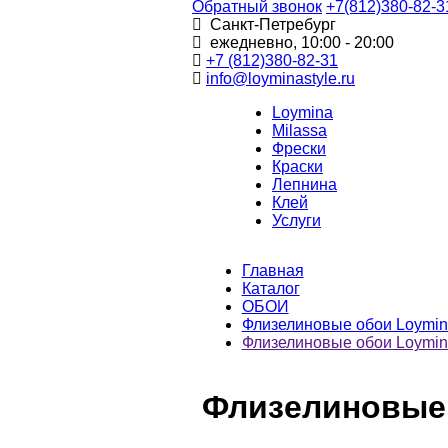
Обратный звонок
+7(812)380-82-3
Санкт-Петребург
ежедневно, 10:00 - 20:00
+7 (812)380-82-31
info@loyminastyle.ru
Loymina
Milassa
Фрески
Краски
Лепнина
Клей
Услуги
Главная
Каталог
ОБОИ
Флизелиновые обои Loymin
Флизелиновые обои Loymina 
Флизелиновые о