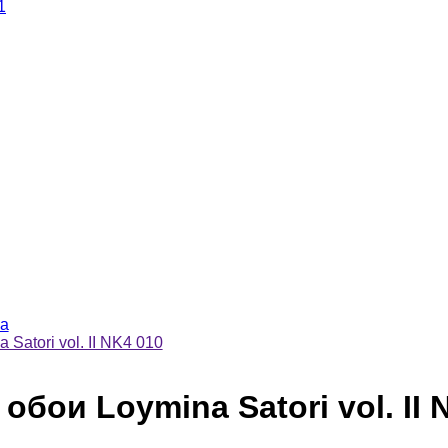
1
a
Satori vol. II NK4 010
бои Loymina Satori vol. II 