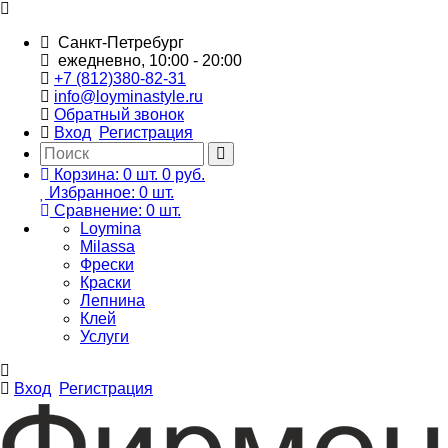
Санкт-Петребург
ежедневно, 10:00 - 20:00
+7 (812)380-82-31
info@loyminastyle.ru
Обратный звонок
Вход
Регистрация
Корзина:
0
шт.
0 руб.
Избранное:
0
шт.
Сравнение:
0
шт.
Loymina
Milassa
Фрески
Краски
Лепнина
Клей
Услуги
Вход
Регистрация