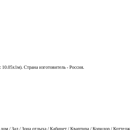
: 10.05х1м). Страна изготовитель - Россия.
 дом / Зал / Зона отдыха / Кабинет / Квартира / Коридор / Коттед