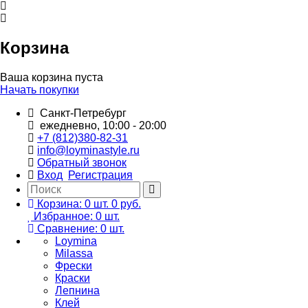
Корзина
Ваша корзина пуста
Начать покупки
Санкт-Петребург
ежедневно, 10:00 - 20:00
+7 (812)380-82-31
info@loyminastyle.ru
Обратный звонок
Вход
Регистрация
Корзина:
0
шт.
0 руб.
Избранное:
0
шт.
Сравнение:
0
шт.
Loymina
Milassa
Фрески
Краски
Лепнина
Клей