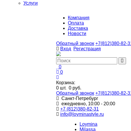
Услуги
Компания
Оплата
Доставка
Новости
Обратный звонок
+7(812)380-82-3
Вход
Регистрация
0
0
Корзина:
0
шт.
0 руб.
Обратный звонок
+7(812)380-82-3
Санкт-Петребург
ежедневно, 10:00 - 20:00
+7 (812)380-82-31
info@loyminastyle.ru
Loymina
Milassa