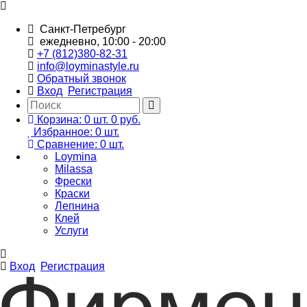
Санкт-Петребург
ежедневно, 10:00 - 20:00
+7 (812)380-82-31
info@loyminastyle.ru
Обратный звонок
Вход
Регистрация
Корзина:
0
шт.
0 руб.
Избранное:
0
шт.
Сравнение:
0
шт.
Loymina
Milassa
Фрески
Краски
Лепнина
Клей
Услуги
Вход
Регистрация