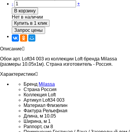
-
+
В корзину
Нет в наличии
Купить в 1 клик
Запрос цены
Описание
Обои арт. Loft34 003 из коллекции Loft бренда Milassa
(размеры 10.05х1м). Страна изготовитель - Россия.
Характеристики
Бренд
Milassa
Страна
Россия
Коллекция
Loft
Артикул
Loft34 003
Материал
Флизелин
Фактура
Рельефная
Длина, м
10.05
Ширина, м
1
Раппорт, см
8
Применение
Гостиная / Дача / Загородный дом /