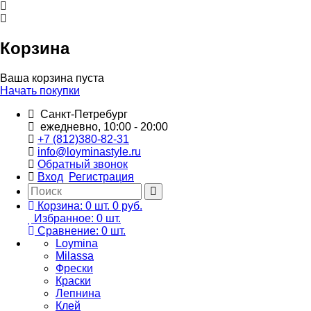
Корзина
Ваша корзина пуста
Начать покупки
Санкт-Петребург
ежедневно, 10:00 - 20:00
+7 (812)380-82-31
info@loyminastyle.ru
Обратный звонок
Вход
Регистрация
Корзина:
0
шт.
0 руб.
Избранное:
0
шт.
Сравнение:
0
шт.
Loymina
Milassa
Фрески
Краски
Лепнина
Клей