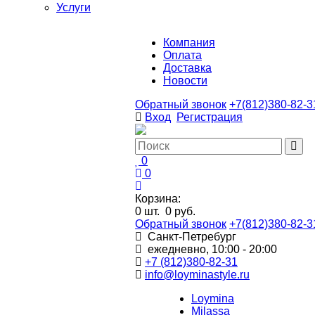
Услуги
Компания
Оплата
Доставка
Новости
Обратный звонок
+7(812)380-82-3
Вход
Регистрация
0
0
Корзина:
0
шт.
0 руб.
Обратный звонок
+7(812)380-82-3
Санкт-Петребург
ежедневно, 10:00 - 20:00
+7 (812)380-82-31
info@loyminastyle.ru
Loymina
Milassa