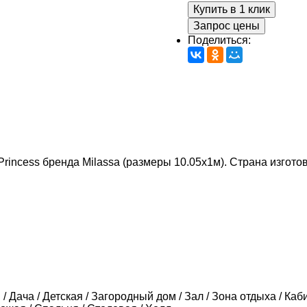
Купить в 1 клик
Запрос цены
Поделиться:
Princess бренда Milassa (размеры 10.05х1м). Страна изготов
/ Дача / Детская / Загородный дом / Зал / Зона отдыха / Каби