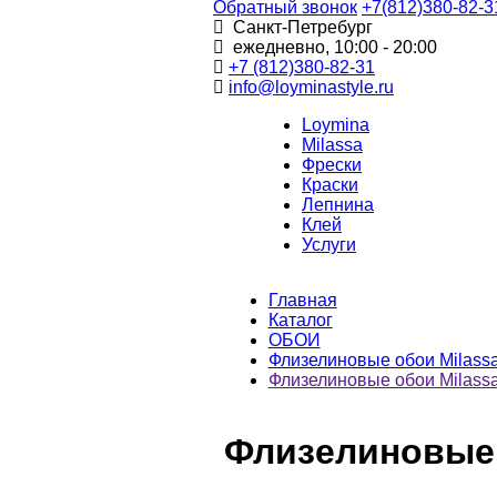
Обратный звонок
+7(812)380-82-3
Санкт-Петребург
ежедневно, 10:00 - 20:00
+7 (812)380-82-31
info@loyminastyle.ru
Loymina
Milassa
Фрески
Краски
Лепнина
Клей
Услуги
Главная
Каталог
ОБОИ
Флизелиновые обои Milass
Флизелиновые обои Milassa
Флизелиновые о