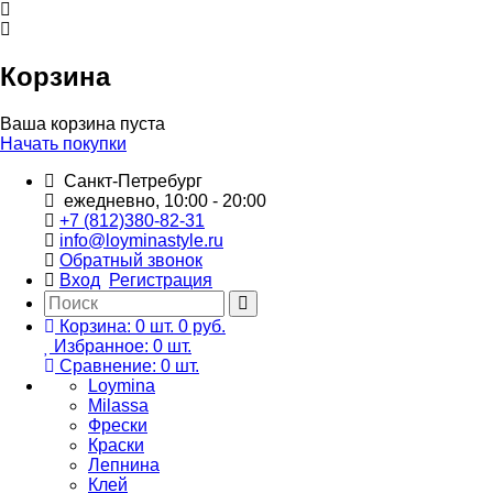
Корзина
Ваша корзина пуста
Начать покупки
Санкт-Петребург
ежедневно, 10:00 - 20:00
+7 (812)380-82-31
info@loyminastyle.ru
Обратный звонок
Вход
Регистрация
Корзина:
0
шт.
0 руб.
Избранное:
0
шт.
Сравнение:
0
шт.
Loymina
Milassa
Фрески
Краски
Лепнина
Клей