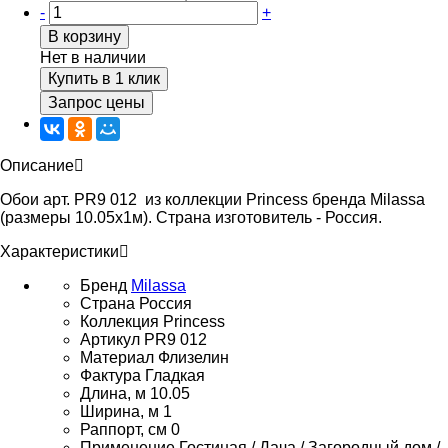
-
+
В корзину
Нет в наличии
Купить в 1 клик
Запрос цены
Описание
Обои арт. PR9 012 из коллекции Princess бренда Milassa
(размеры 10.05х1м). Страна изготовитель - Россия.
Характеристики
Бренд
Milassa
Страна
Россия
Коллекция
Princess
Артикул
PR9 012
Материал
Флизелин
Фактура
Гладкая
Длина, м
10.05
Ширина, м
1
Раппорт, см
0
Применение
Гостиная / Дача / Загородный дом /