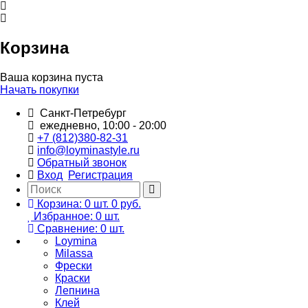
Корзина
Ваша корзина пуста
Начать покупки
Санкт-Петребург
ежедневно, 10:00 - 20:00
+7 (812)380-82-31
info@loyminastyle.ru
Обратный звонок
Вход
Регистрация
Корзина:
0
шт.
0 руб.
Избранное:
0
шт.
Сравнение:
0
шт.
Loymina
Milassa
Фрески
Краски
Лепнина
Клей