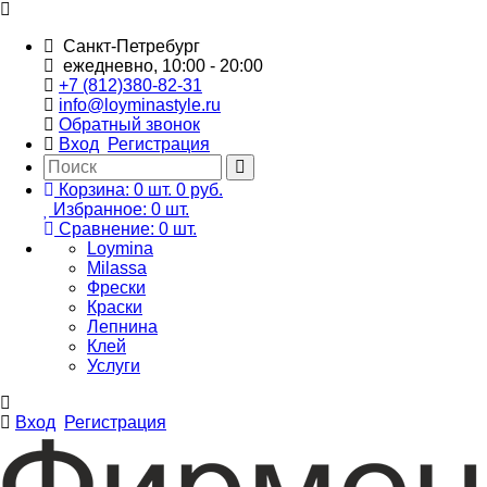
Санкт-Петребург
ежедневно, 10:00 - 20:00
+7 (812)380-82-31
info@loyminastyle.ru
Обратный звонок
Вход
Регистрация
Корзина:
0
шт.
0 руб.
Избранное:
0
шт.
Сравнение:
0
шт.
Loymina
Milassa
Фрески
Краски
Лепнина
Клей
Услуги
Вход
Регистрация