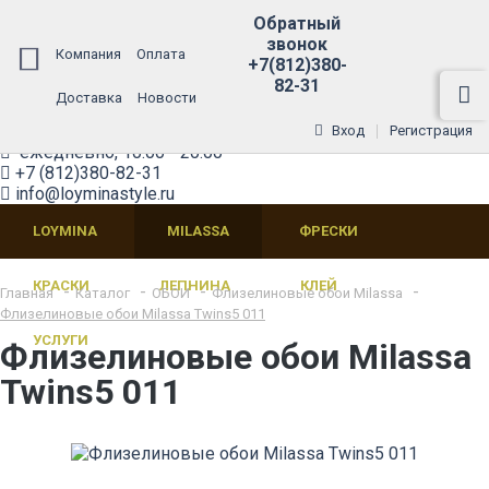
Обратный
звонок
Компания
Оплата
+7(812)380-
Обратный звонок
82-31
Доставка
Новости
+7(812)380-82-31
Санкт-Петребург
Вход
Регистрация
ежедневно, 10:00 - 20:00
+7 (812)380-82-31
info@loyminastyle.ru
LOYMINA
MILASSA
ФРЕСКИ
КРАСКИ
ЛЕПНИНА
КЛЕЙ
Главная
Каталог
ОБОИ
Флизелиновые обои Milassa
Флизелиновые обои Milassa Twins5 011
УСЛУГИ
Флизелиновые обои Milassa
Twins5 011