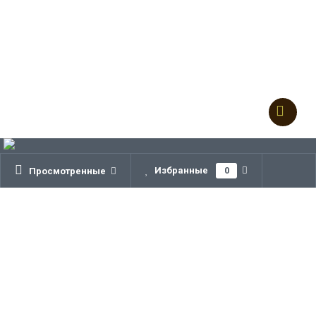
Избранные
0
Просмотренные
Санкт-Петребург
ежедневно, 10:00 - 20:00
© 2026 ИП Щербакова Т.В.
Сравнение
0
Корзина
0
шт.
0 руб.
Акции
Услуги
Бренды
Новости
Информация
Контакты
Карта сайта
Каталог продукции