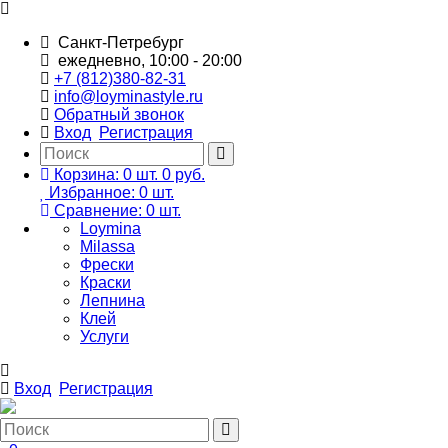
Санкт-Петребург
ежедневно, 10:00 - 20:00
+7 (812)380-82-31
info@loyminastyle.ru
Обратный звонок
Вход
Регистрация
Корзина:
0
шт.
0 руб.
Избранное:
0
шт.
Сравнение:
0
шт.
Loymina
Milassa
Фрески
Краски
Лепнина
Клей
Услуги
Вход
Регистрация