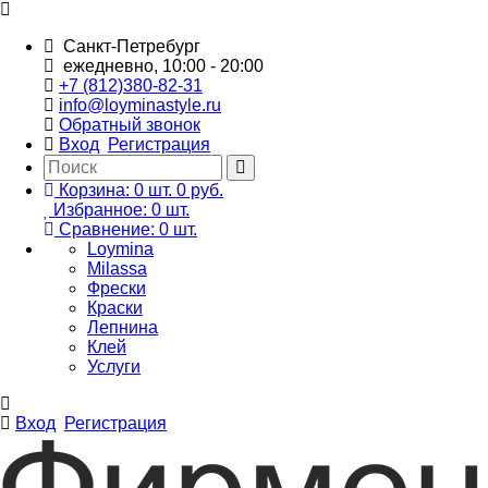
Санкт-Петребург
ежедневно, 10:00 - 20:00
+7 (812)380-82-31
info@loyminastyle.ru
Обратный звонок
Вход
Регистрация
Корзина:
0
шт.
0 руб.
Избранное:
0
шт.
Сравнение:
0
шт.
Loymina
Milassa
Фрески
Краски
Лепнина
Клей
Услуги
Вход
Регистрация