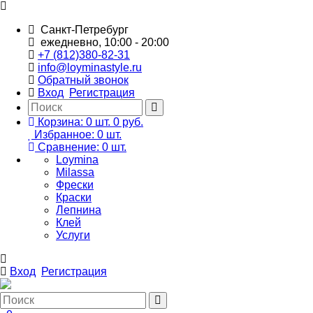
Санкт-Петребург
ежедневно, 10:00 - 20:00
+7 (812)380-82-31
info@loyminastyle.ru
Обратный звонок
Вход
Регистрация
Корзина:
0
шт.
0 руб.
Избранное:
0
шт.
Сравнение:
0
шт.
Loymina
Milassa
Фрески
Краски
Лепнина
Клей
Услуги
Вход
Регистрация