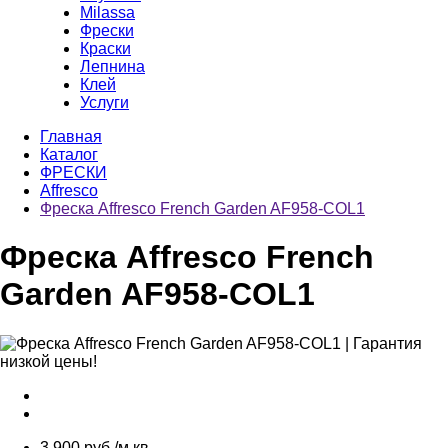
Milassa
Фрески
Краски
Лепнина
Клей
Услуги
Главная
Каталог
ФРЕСКИ
Affresco
Фреска Affresco French Garden AF958-COL1
Фреска Affresco French
Garden AF958-COL1
3 900 руб./м.кв.