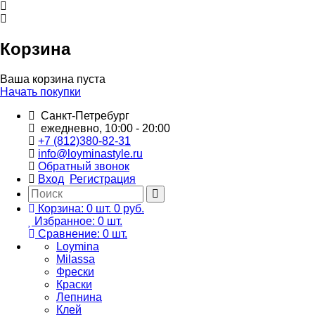
Корзина
Ваша корзина пуста
Начать покупки
Санкт-Петребург
ежедневно, 10:00 - 20:00
+7 (812)380-82-31
info@loyminastyle.ru
Обратный звонок
Вход
Регистрация
Корзина:
0
шт.
0 руб.
Избранное:
0
шт.
Сравнение:
0
шт.
Loymina
Milassa
Фрески
Краски
Лепнина
Клей