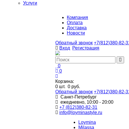
Услуги
Компания
Оплата
Доставка
Новости
Обратный звонок
+7(812)380-82-3
Вход
Регистрация
0
0
Корзина:
0
шт.
0 руб.
Обратный звонок
+7(812)380-82-3
Санкт-Петребург
ежедневно, 10:00 - 20:00
+7 (812)380-82-31
info@loyminastyle.ru
Loymina
Milassa