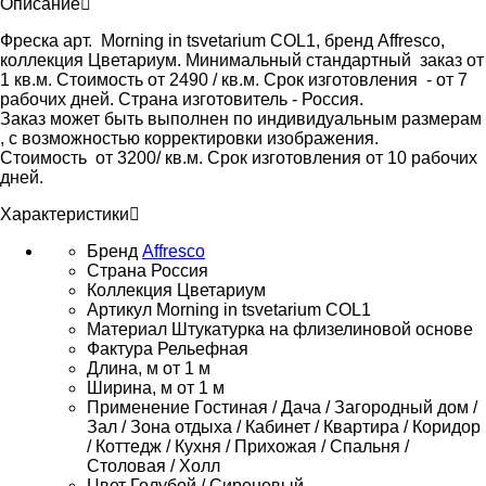
Описание
Фреска арт. Morning in tsvetarium COL1, бренд Affresco,
коллекция Цветариум. Минимальный стандартный заказ от
1 кв.м. Стоимость от 2490 / кв.м. Срок изготовления - от 7
рабочих дней. Страна изготовитель - Россия.
Заказ может быть выполнен по индивидуальным размерам
, с возможностью корректировки изображения.
Стоимость от 3200/ кв.м. Срок изготовления от 10 рабочих
дней.
Характеристики
Бренд
Affresco
Страна
Россия
Коллекция
Цветариум
Артикул
Morning in tsvetarium COL1
Материал
Штукатурка на флизелиновой основе
Фактура
Рельефная
Длина, м
от 1 м
Ширина, м
от 1 м
Применение
Гостиная / Дача / Загородный дом /
Зал / Зона отдыха / Кабинет / Квартира / Коридор
/ Коттедж / Кухня / Прихожая / Спальня /
Столовая / Холл
Цвет
Голубой / Сиреневый