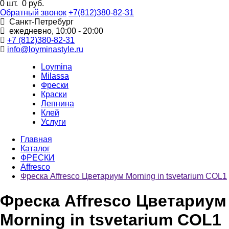
0
шт.
0 руб.
Обратный звонок
+7(812)380-82-31
Санкт-Петребург
ежедневно, 10:00 - 20:00
+7 (812)380-82-31
info@loyminastyle.ru
Loymina
Milassa
Фрески
Краски
Лепнина
Клей
Услуги
Главная
Каталог
ФРЕСКИ
Affresco
Фреска Affresco Цветариум Morning in tsvetarium COL1
Фреска Affresco Цветариум
Morning in tsvetarium COL1