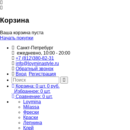
Корзина
Ваша корзина пуста
Начать покупки
Санкт-Петребург
ежедневно, 10:00 - 20:00
+7 (812)380-82-31
info@loyminastyle.ru
Обратный звонок
Вход
Регистрация
Корзина:
0
шт.
0 руб.
Избранное:
0
шт.
Сравнение:
0
шт.
Loymina
Milassa
Фрески
Краски
Лепнина
Клей