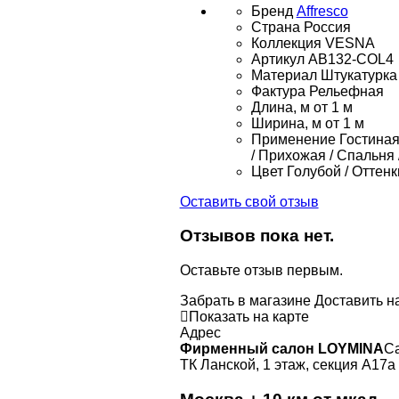
Бренд
Affresco
Страна
Россия
Коллекция
VESNA
Артикул
AB132-COL4
Материал
Штукатурка
Фактура
Рельефная
Длина, м
от 1 м
Ширина, м
от 1 м
Применение
Гостиная 
/ Прихожая / Спальня 
Цвет
Голубой / Оттенк
Оставить свой отзыв
Отзывов пока нет.
Оставьте отзыв первым.
Забрать в магазине
Доставить н
Показать на карте
Адрес
Фирменный салон LOYMINA
Са
ТК Ланской, 1 этаж, секция А17а