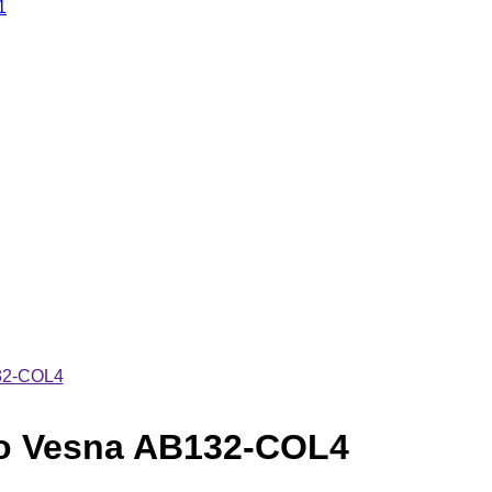
1
32-COL4
co Vesna AB132-COL4