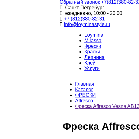
Обратный звонок
+7(812)380-82-3
Санкт-Петребург
ежедневно, 10:00 - 20:00
+7 (812)380-82-31
info@loyminastyle.ru
Loymina
Milassa
Фрески
Краски
Лепнина
Клей
Услуги
Главная
Каталог
ФРЕСКИ
Affresco
Фреска Affresco Vesna AB1
Фреска Affres