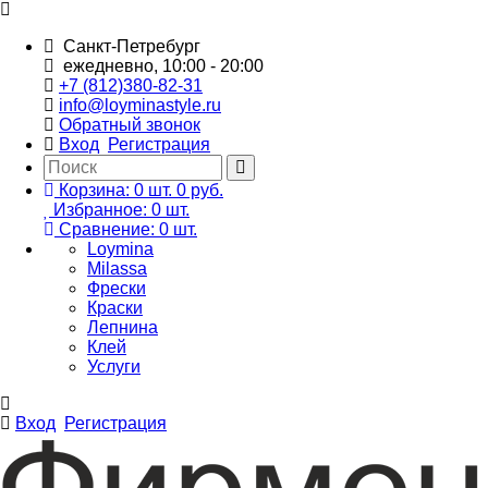
Санкт-Петребург
ежедневно, 10:00 - 20:00
+7 (812)380-82-31
info@loyminastyle.ru
Обратный звонок
Вход
Регистрация
Корзина:
0
шт.
0 руб.
Избранное:
0
шт.
Сравнение:
0
шт.
Loymina
Milassa
Фрески
Краски
Лепнина
Клей
Услуги
Вход
Регистрация