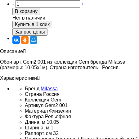
-
+
В корзину
Нет в наличии
Купить в 1 клик
Запрос цены
Описание
Обои арт. Gem2 001 из коллекции Gem бренда Milassa
(размеры: 10.05х1м). Страна изготовитель - Россия.
Характеристики
Бренд
Milassa
Страна
Россия
Коллекция
Gem
Артикул
Gem2 001
Материал
Флизелин
Фактура
Рельефная
Длина, м
10.05
Ширина, м
1
Раппорт, см
32
Применение
Гостиная / Дача / Загородный дом /