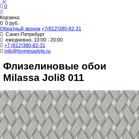
0
0
Корзина:
0
0 руб.
Обратный звонок
+7(812)380-82-31
Санкт-Петребург
ежедневно, 10:00 - 20:00
+7 (812)380-82-31
info@loyminastyle.ru
Флизелиновые обои
Milassa Joli8 011