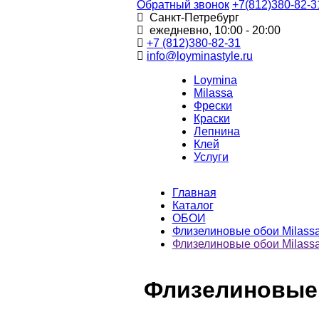
Обратный звонок
+7(812)380-82-3
Санкт-Петребург
ежедневно, 10:00 - 20:00
+7 (812)380-82-31
info@loyminastyle.ru
Loymina
Milassa
Фрески
Краски
Лепнина
Клей
Услуги
Главная
Каталог
ОБОИ
Флизелиновые обои Milass
Флизелиновые обои Milassa 
Флизелиновые о