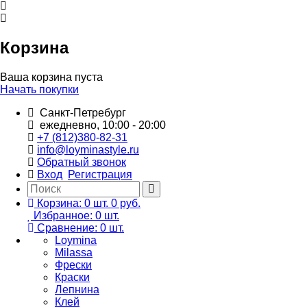
Корзина
Ваша корзина пуста
Начать покупки
Санкт-Петребург
ежедневно, 10:00 - 20:00
+7 (812)380-82-31
info@loyminastyle.ru
Обратный звонок
Вход
Регистрация
Корзина:
0
шт.
0 руб.
Избранное:
0
шт.
Сравнение:
0
шт.
Loymina
Milassa
Фрески
Краски
Лепнина
Клей