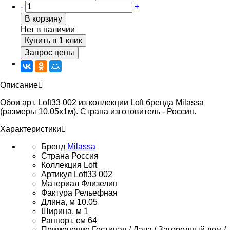
-
+
В корзину
Нет в наличии
Купить в 1 клик
Запрос цены
Описание
Обои арт. Loft33 002 из коллекции Loft бренда Milassa
(размеры 10.05х1м). Страна изготовитель - Россия.
Характеристики
Бренд
Milassa
Страна
Россия
Коллекция
Loft
Артикул
Loft33 002
Материал
Флизелин
Фактура
Рельефная
Длина, м
10.05
Ширина, м
1
Раппорт, см
64
Применение
Гостиная / Дача / Загородный дом /