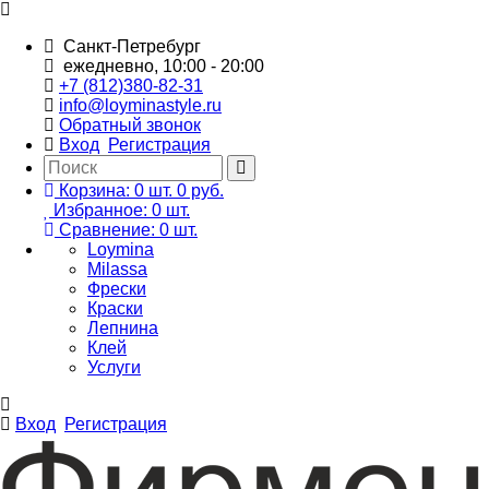
Санкт-Петребург
ежедневно, 10:00 - 20:00
+7 (812)380-82-31
info@loyminastyle.ru
Обратный звонок
Вход
Регистрация
Корзина:
0
шт.
0 руб.
Избранное:
0
шт.
Сравнение:
0
шт.
Loymina
Milassa
Фрески
Краски
Лепнина
Клей
Услуги
Вход
Регистрация