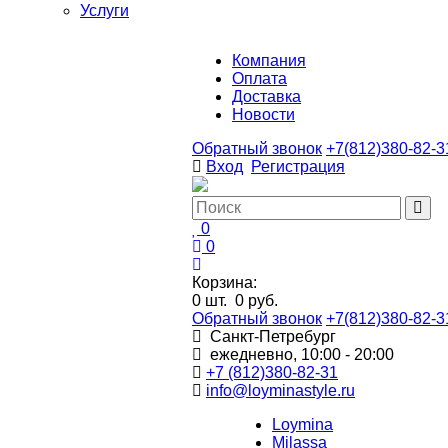
Услуги
Компания
Оплата
Доставка
Новости
Обратный звонок
+7(812)380-82-3
Вход
Регистрация
0
0
Корзина:
0
шт.
0 руб.
Обратный звонок
+7(812)380-82-3
Санкт-Петребург
ежедневно, 10:00 - 20:00
+7 (812)380-82-31
info@loyminastyle.ru
Loymina
Milassa