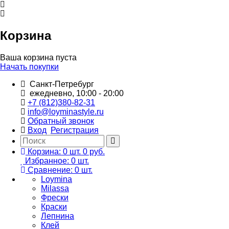
Корзина
Ваша корзина пуста
Начать покупки
Санкт-Петребург
ежедневно, 10:00 - 20:00
+7 (812)380-82-31
info@loyminastyle.ru
Обратный звонок
Вход
Регистрация
Корзина:
0
шт.
0 руб.
Избранное:
0
шт.
Сравнение:
0
шт.
Loymina
Milassa
Фрески
Краски
Лепнина
Клей