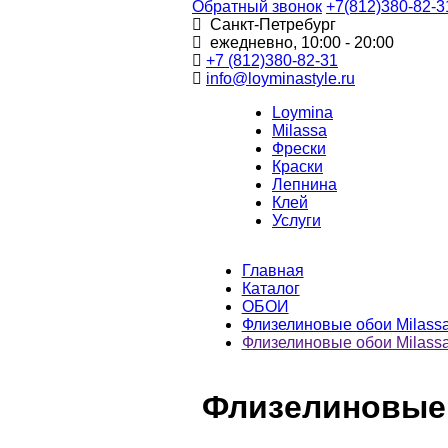
Обратный звонок
+7(812)380-82-3
Санкт-Петребург
ежедневно, 10:00 - 20:00
+7 (812)380-82-31
info@loyminastyle.ru
Loymina
Milassa
Фрески
Краски
Лепнина
Клей
Услуги
Главная
Каталог
ОБОИ
Флизелиновые обои Milass
Флизелиновые обои Milassa
Флизелиновые о