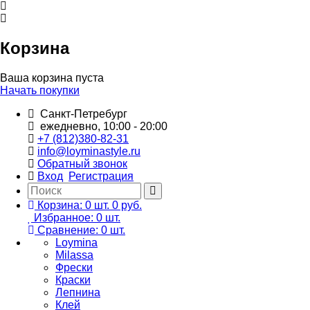
Корзина
Ваша корзина пуста
Начать покупки
Санкт-Петребург
ежедневно, 10:00 - 20:00
+7 (812)380-82-31
info@loyminastyle.ru
Обратный звонок
Вход
Регистрация
Корзина:
0
шт.
0 руб.
Избранное:
0
шт.
Сравнение:
0
шт.
Loymina
Milassa
Фрески
Краски
Лепнина
Клей