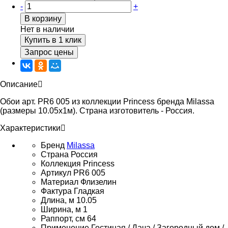
-
+
В корзину
Нет в наличии
Купить в 1 клик
Запрос цены
Описание
Обои арт. PR6 005 из коллекции Princess бренда Milassa
(размеры 10.05х1м). Страна изготовитель - Россия.
Характеристики
Бренд
Milassa
Страна
Россия
Коллекция
Princess
Артикул
PR6 005
Материал
Флизелин
Фактура
Гладкая
Длина, м
10.05
Ширина, м
1
Раппорт, см
64
Применение
Гостиная / Дача / Загородный дом /