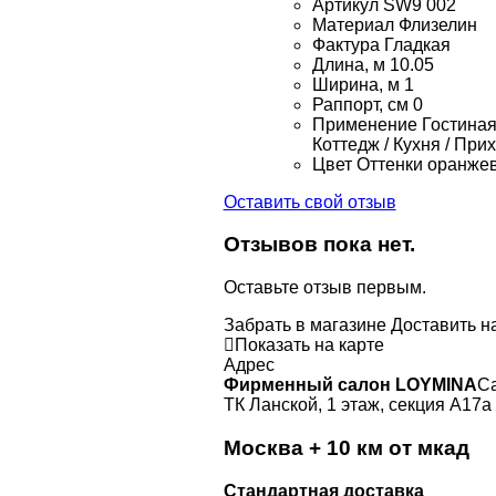
Артикул
SW9 002
Материал
Флизелин
Фактура
Гладкая
Длина, м
10.05
Ширина, м
1
Раппорт, см
0
Применение
Гостиная 
Коттедж / Кухня / При
Цвет
Оттенки оранжев
Оставить свой отзыв
Отзывов пока нет.
Оставьте отзыв первым.
Забрать в магазине
Доставить н
Показать на карте
Адрес
Фирменный салон LOYMINA
Са
ТК Ланской, 1 этаж, секция А17а
Москва + 10 км от мкад
Стандартная доставка