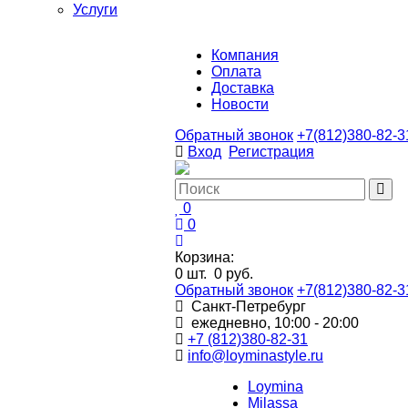
Услуги
Компания
Оплата
Доставка
Новости
Обратный звонок
+7(812)380-82-3
Вход
Регистрация
0
0
Корзина:
0
шт.
0 руб.
Обратный звонок
+7(812)380-82-3
Санкт-Петребург
ежедневно, 10:00 - 20:00
+7 (812)380-82-31
info@loyminastyle.ru
Loymina
Milassa