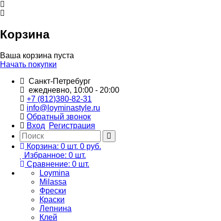
Корзина
Ваша корзина пуста
Начать покупки
Санкт-Петребург
ежедневно, 10:00 - 20:00
+7 (812)380-82-31
info@loyminastyle.ru
Обратный звонок
Вход
Регистрация
Корзина:
0
шт.
0 руб.
Избранное:
0
шт.
Сравнение:
0
шт.
Loymina
Milassa
Фрески
Краски
Лепнина
Клей