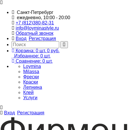
Санкт-Петребург
ежедневно, 10:00 - 20:00
+7 (812)380-82-31
info@loyminastyle.ru
Обратный звонок
Вход
Регистрация
Корзина:
0
шт.
0 руб.
Избранное:
0
шт.
Сравнение:
0
шт.
Loymina
Milassa
Фрески
Краски
Лепнина
Клей
Услуги
Вход
Регистрация