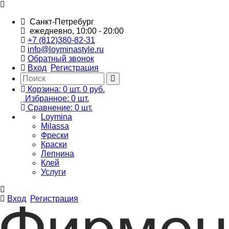
Санкт-Петребург
ежедневно, 10:00 - 20:00
+7 (812)380-82-31
info@loyminastyle.ru
Обратный звонок
Вход
Регистрация
Корзина:
0
шт.
0 руб.
Избранное:
0
шт.
Сравнение:
0
шт.
Loymina
Milassa
Фрески
Краски
Лепнина
Клей
Услуги
Вход
Регистрация